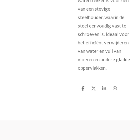
watertrekker is voorzien
van een stevige
steelhouder, waarin de
steel eenvoudig vast te
schroeven is. Ideaal voor
het efficiënt verwijderen
van water en vuil van
vloeren en andere gladde
oppervlakken.
D
D
S
D
e
e
h
e
l
e
a
l
e
l
r
e
n
e
n