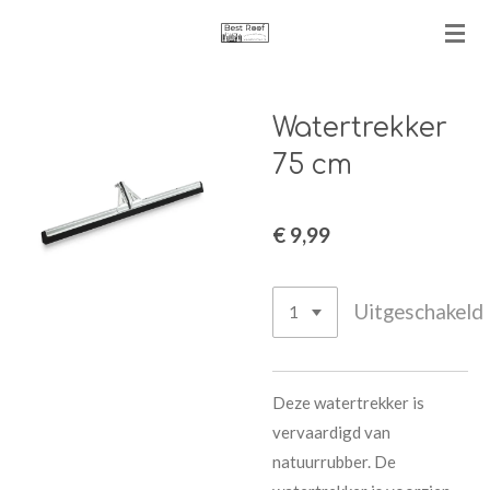
Ga
direct
naar
de
Watertrekker
hoofdinhoud
75 cm
€ 9,99
Uitgeschakeld
Deze watertrekker is
vervaardigd van
natuurrubber. De