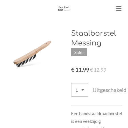
Ga
direct
naar
de
Staalborstel
hoofdinhoud
Messing
Sale!
€ 11,99
€ 12,99
Uitgeschakeld
Een handstaaldraadborstel
is een veelzijdig