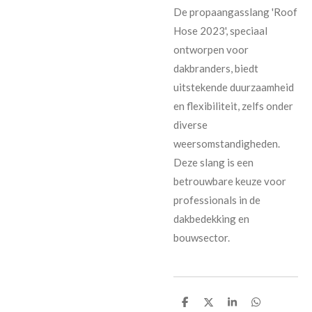
De propaangasslang 'Roof
Hose 2023', speciaal
ontworpen voor
dakbranders, biedt
uitstekende duurzaamheid
en flexibiliteit, zelfs onder
diverse
weersomstandigheden.
Deze slang is een
betrouwbare keuze voor
professionals in de
dakbedekking en
bouwsector.
D
D
S
D