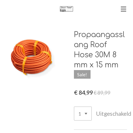
Ga
direct
naar
de
Propaangassl
hoofdinhoud
ang Roof
Hose 30M 8
mm x 15 mm
Sale!
€ 84,99
€ 89,99
Uitgeschakeld