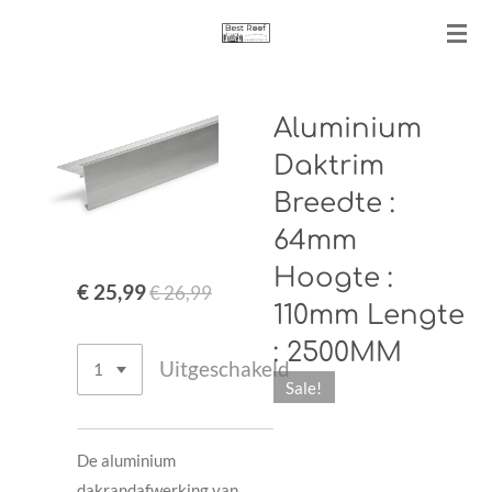
Ga
direct
naar
de
Aluminium
hoofdinhoud
Daktrim
Breedte :
64mm
Hoogte :
€ 25,99
€ 26,99
110mm Lengte
: 2500MM
Uitgeschakeld
Sale!
De aluminium
dakrandafwerking van