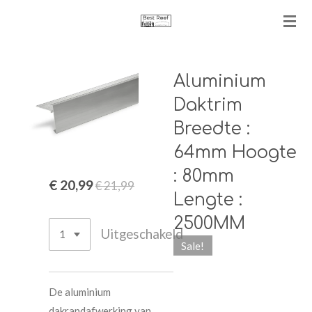
Ga
direct
naar
de
Aluminium
hoofdinhoud
Daktrim
Breedte :
64mm Hoogte
: 80mm
€ 20,99
€ 21,99
Lengte :
2500MM
Uitgeschakeld
Sale!
De aluminium
dakrandafwerking van