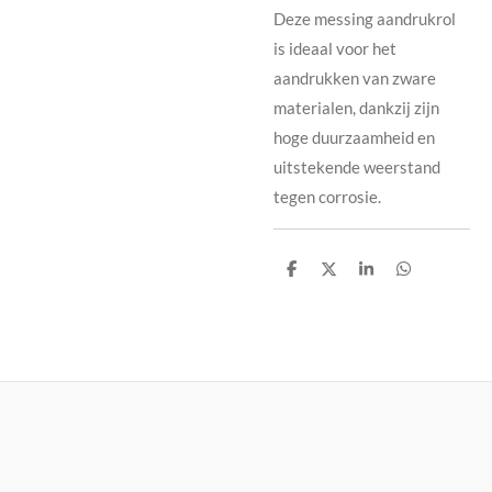
Deze messing aandrukrol
is ideaal voor het
aandrukken van zware
materialen, dankzij zijn
hoge duurzaamheid en
uitstekende weerstand
tegen corrosie.
D
D
S
D
e
e
h
e
l
e
a
l
e
l
r
e
n
e
n