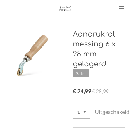
Ga
direct
naar
de
Aandrukrol
hoofdinhoud
messing 6 x
28 mm
gelagerd
Sale!
€ 24,99
€ 28,99
Uitgeschakeld